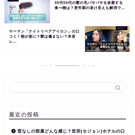
40代50代の髪の毛パサパサを改善する
食べ物は？更年期の老け見えも解消で...
ヤーマン「ナイトリペアアイロン」の口
コミ！朝が楽に？髪は傷まない？本音
レ...
最近の投稿
窓なしの部屋どんな感じ？世宗(セジョン)ホテルの口