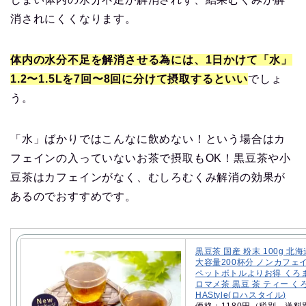
消されにくくなります。
体内の水分不足を解消させる為には、1日かけて「水」
1.2〜1.5Lを7回〜8回に分けて摂取するといい
でしょ
う。
「水」ばかりではこんなに飲めない！という場合はカ
フェインの入っていないお茶で摂取もOK！黒豆茶や小
豆茶はカフェインがなく、むしろむくみ解消の効果が
あるのでおすすめです。
黒豆茶 国産 粉末 100g 北
大容量200杯分 ノンカフェ
ペットボトルよりお得 くろ
ロマメ茶 黒豆 茶 ティー くろ
HAStyle(ロハスタイル)