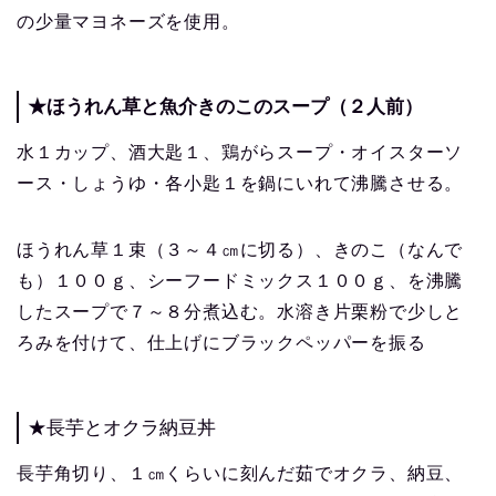
の少量マヨネーズを使用。
★ほうれん草と魚介きのこのスープ（２人前）
水１カップ、酒大匙１、鶏がらスープ・オイスターソ
ース・しょうゆ・各小匙１を鍋にいれて沸騰させる。
ほうれん草１束（３～４㎝に切る）、きのこ（なんで
も）１００ｇ、シーフードミックス１００ｇ、を沸騰
したスープで７～８分煮込む。水溶き片栗粉で少しと
ろみを付けて、仕上げにブラックペッパーを振る
★長芋とオクラ納豆丼
長芋角切り、１㎝くらいに刻んだ茹でオクラ、納豆、