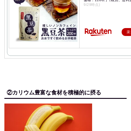
価格：1180円（税別、送料
9/29時点)
楽
②カリウム豊富な食材を積極的に摂る