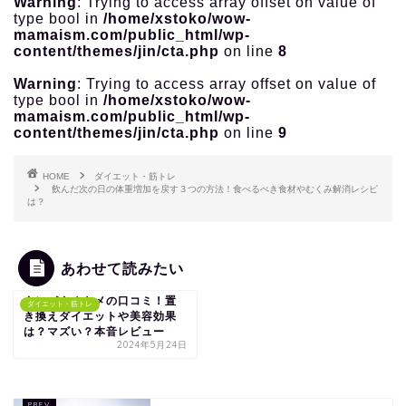
Warning
: Trying to access array offset on value of
type bool in
/home/xstoko/wow-
mamaism.com/public_html/wp-
content/themes/jin/cta.php
on line
8
Warning
: Trying to access array offset on value of
type bool in
/home/xstoko/wow-
mamaism.com/public_html/wp-
content/themes/jin/cta.php
on line
9
HOME
ダイエット・筋トレ
飲んだ次の日の体重増加を戻す３つの方法！食べるべき食材やむくみ解消レシピ
は？
あわせて読みたい
タンパクオトメの口コミ！置
ダイエット・筋トレ
き換えダイエットや美容効果
は？マズい？本音レビュー
2024年5月24日