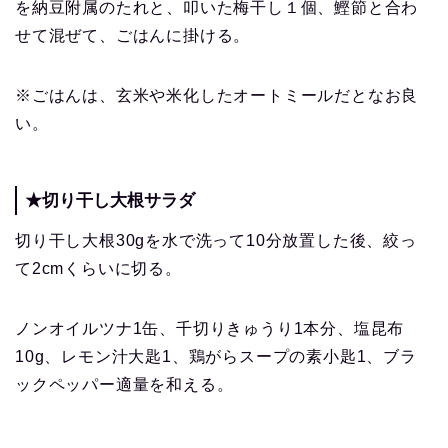
を納豆附属のたれと、叩いた梅干し１個、鰹節と合わ
せて混ぜて、ごはんに掛ける。
※ごはんは、玄米や米化したオートミールだとなお良
い。
★切り干し大根サラダ
切り干し大根30gを水で洗って10分放置した後、絞っ
て2cmくらいに切る。
ノンオイルツナ1缶、千切りきゅうり1本分、塩昆布
10g、レモン汁大匙1、鶏がらスープの素小匙1、ブラ
ックペッパー適量を和える。